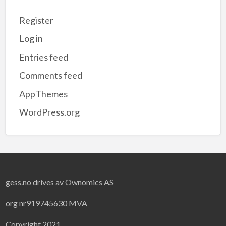
Register
Log in
Entries feed
Comments feed
AppThemes
WordPress.org
gess.no drives av Ownomics AS
org nr919745630 MVA
Copyright 2021