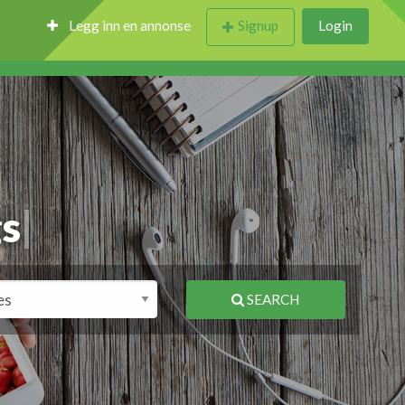
Legg inn en annonse
Signup
Login
|
SEARCH