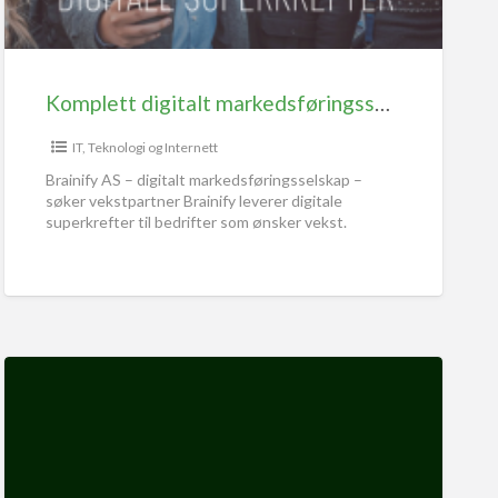
Komplett digitalt markedsføringsselskap SØKER VEKSTPARTNER
IT, Teknologi og Internett
Brainify AS – digitalt markedsføringsselskap –
søker vekstpartner Brainify leverer digitale
superkrefter til bedrifter som ønsker vekst.
Selskapet er en totalleverandør innenfor digital
markedsføring med
[…]