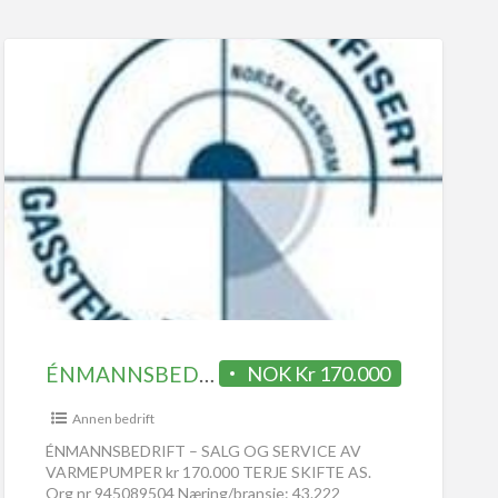
ÉNMANNSBEDRIFT SALG OG SERVICE AV VARMEPUMPER kr 170.000
NOK Kr 170.000
Annen bedrift
ÉNMANNSBEDRIFT – SALG OG SERVICE AV
VARMEPUMPER kr 170.000 TERJE SKIFTE AS.
Org nr 945089504 Næring/bransje: 43.222