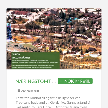
NÆRINGSTOMT FOR HOTELL OG/ELLER FRITIDSLEILIGHETER 14 dekar
NOK Kr 9 mill.
Annen bedrift
Tomt for Tårnhotell og fritidsleiligheter ved
Tropicana badeland og Gordarike. Gangavstand til
Gol sentrum/Pers Hotell. Tårnhotell (signalbygg