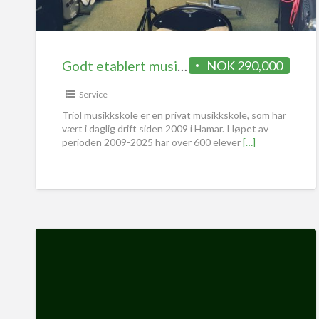
Godt etablert musikkskole i Hamar til salgs | Unik mulighet for en musiker! | Vårt slagord: -Eleven er sjefen!
NOK 290,000
Service
Triol musikkskole er en privat musikkskole, som har
vært i daglig drift siden 2009 i Hamar. I løpet av
perioden 2009-2025 har over 600 elever
[…]