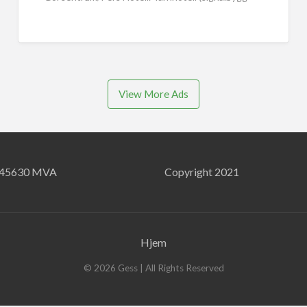
30-40 meter høyt) og fritidsleiligheter under
regulering. Tomt
[…]
View More Ads
745630 MVA
Copyright 2021
Hjem
©
2026
Gess
| All Rights Reserved