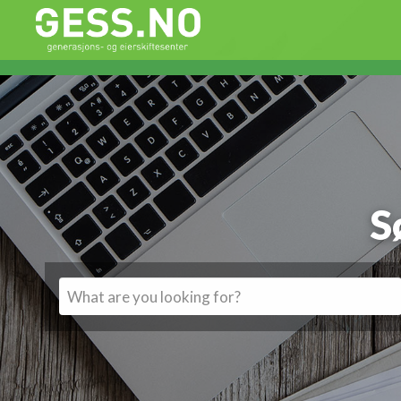
Gess
Generasjons- og eierskiftesenter