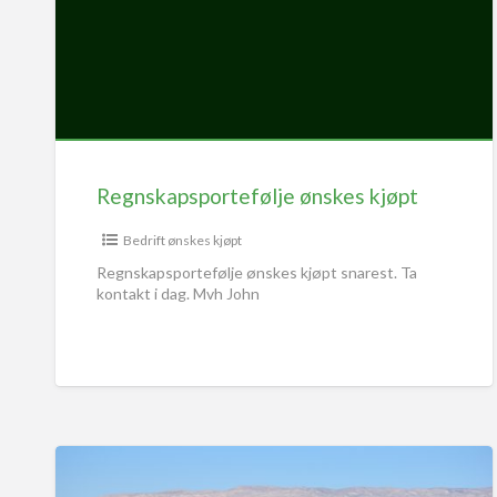
Regnskapsportefølje ønskes kjøpt
Bedrift ønskes kjøpt
Regnskapsportefølje ønskes kjøpt snarest. Ta
kontakt i dag. Mvh John