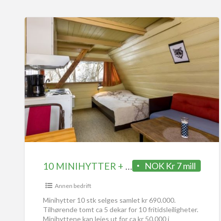
10 MINIHYTTER + TOMTER FOR FRITIDSLEILIGHETER
NOK Kr 7 mill
Annen bedrift
Minihytter 10 stk selges samlet kr 690.000.
Tilhørende tomt ca 5 dekar for 10 fritidsleiligheter.
Minihyttene kan leies ut for ca kr 50.000 i