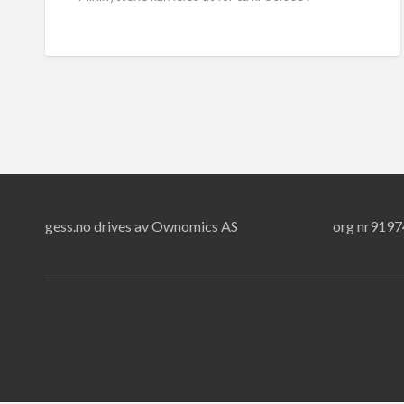
sommerperioden.
[…]
gess.no drives av Ownomics AS
org nr919