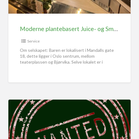
Moderne plantebasert Juice- og SmoothieBar. Lokalisert midt i Oslo Sentrum, til salg (også mulighet for å leie)
Service
Om selskapet: Baren er lokalisert i Mandalls gate
18, dette ligger i Oslo sentrum, mellom
teaterplassen og Bjørvika. Selve lokalet er i
inngangspartiet til byens
[…]