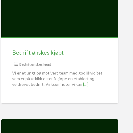
Bedrift ønskes kjøpt
Bedrift ønskes kjøpt
Vi er et ungt og motivert team med god likviditet
som er på utkikk etter å kjøpe en etablert og
veldrevet bedrift. Virksomheter vi kan
[…]