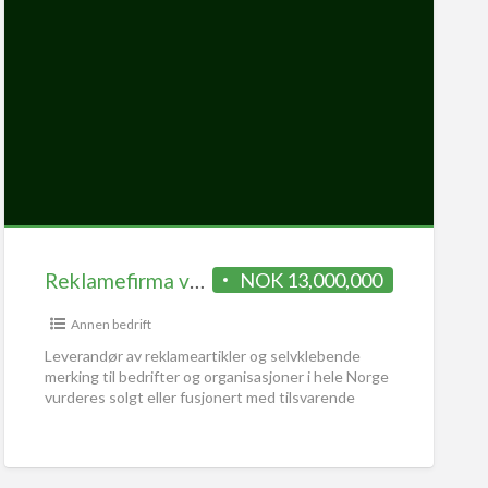
Reklamefirma vurderes solgt
NOK 13,000,000
Annen bedrift
Leverandør av reklameartikler og selvklebende
merking til bedrifter og organisasjoner i hele Norge
vurderes solgt eller fusjonert med tilsvarende
virksomhet. As etablert i 1987, holder
[…]