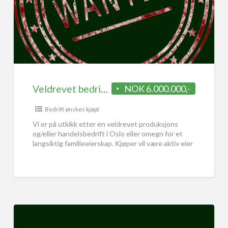
Veldrevet bedrift i Oslo-området ønskes kjøpt
NOK 6.000.000,-
Bedrift ønskes kjøpt
Vi er på utkikk etter en veldrevet produksjons
og/eller handelsbedrift i Oslo eller omegn for et
langsiktig familieeierskap. Kjøper vil være aktiv eier
med fokus
[…]