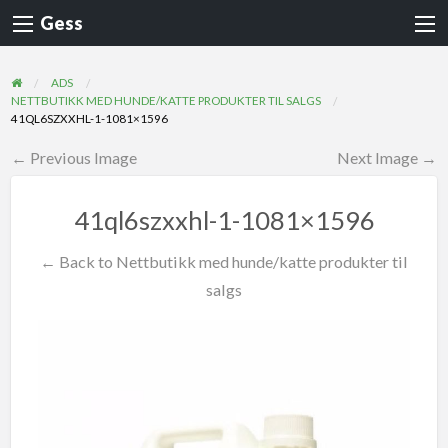
Gess
ADS
NETTBUTIKK MED HUNDE/KATTE PRODUKTER TIL SALGS
41QL6SZXXHL-1-1081×1596
← Previous Image
Next Image →
41ql6szxxhl-1-1081×1596
← Back to Nettbutikk med hunde/katte produkter til
salgs