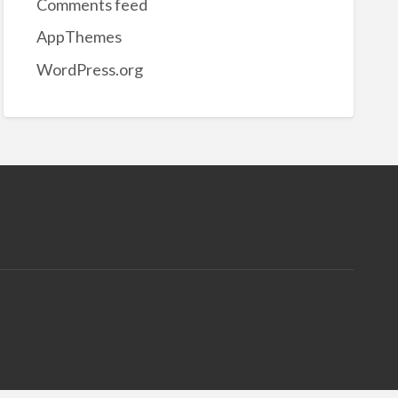
Comments feed
AppThemes
WordPress.org