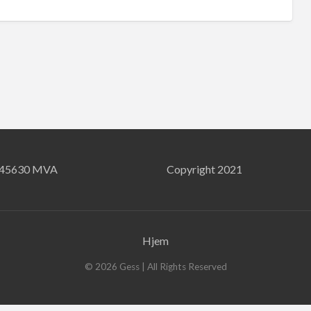
745630 MVA
Copyright 2021
Hjem
©
2026
Gess
| All Rights Reserved