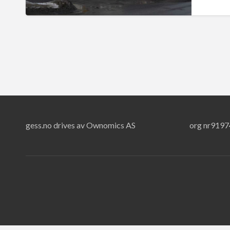
gess.no drives av Ownomics AS
org nr919