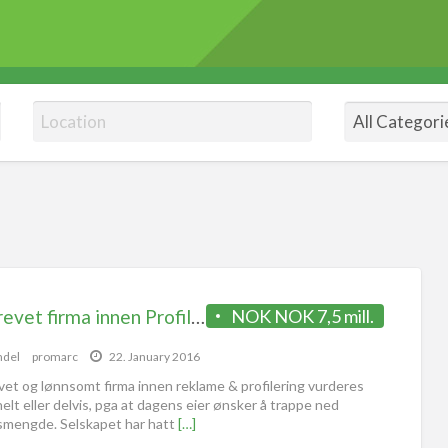
Veldrevet firma innen Profil & Reklame vurderes solgt
NOK NOK 7,5 mill.
ndel
promarc
22. January 2016
vet og lønnsomt firma innen reklame & profilering vurderes
helt eller delvis, pga at dagens eier ønsker å trappe ned
smengde. Selskapet har hatt
[…]