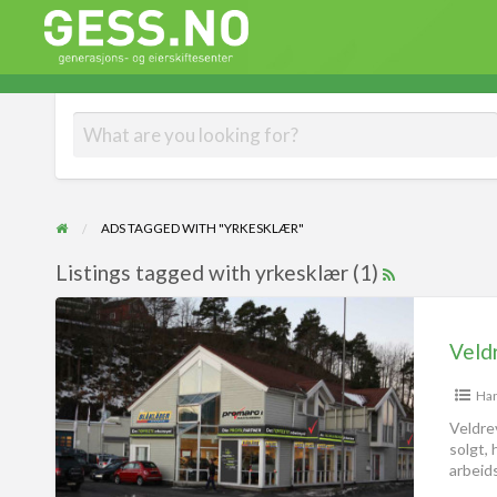
Gess
Generasjons- og eierskiftesenter
ADS TAGGED WITH "YRKESKLÆR"
Listings tagged with yrkesklær (1)
Ha
Veldre
solgt, 
arbeid