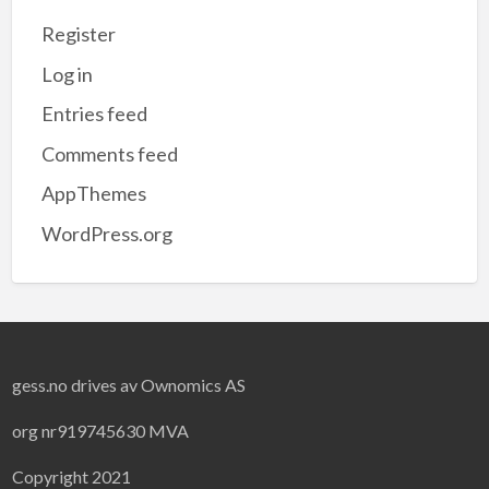
Register
Log in
Entries feed
Comments feed
AppThemes
WordPress.org
gess.no drives av Ownomics AS
org nr919745630 MVA
Copyright 2021