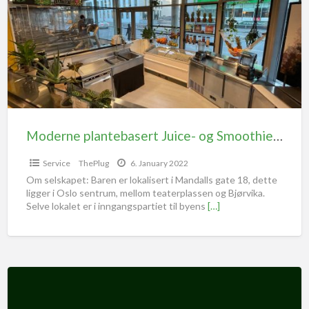
Moderne plantebasert Juice- og SmoothieBar. Lokalisert midt i Oslo Sentrum, til salg (også mulighet for å leie)
Service
ThePlug
6. January 2022
Om selskapet: Baren er lokalisert i Mandalls gate 18, dette
ligger i Oslo sentrum, mellom teaterplassen og Bjørvika.
Selve lokalet er i inngangspartiet til byens
[…]