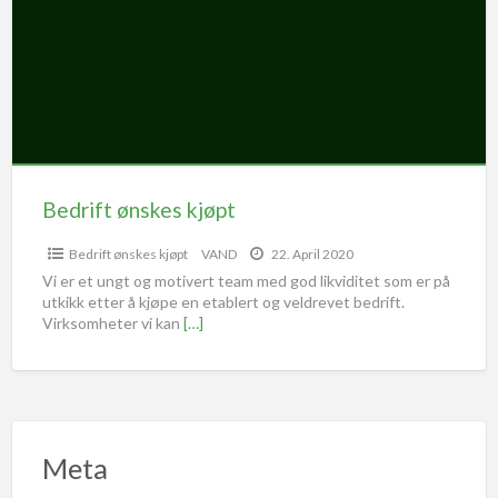
Bedrift ønskes kjøpt
Bedrift ønskes kjøpt
VAND
22. April 2020
Vi er et ungt og motivert team med god likviditet som er på
utkikk etter å kjøpe en etablert og veldrevet bedrift.
Virksomheter vi kan
[…]
Meta