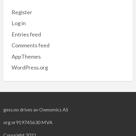
Register
Log in
Entries feed
Comments feed
AppThemes
WordPress.org
gess.no drives av Ownomics AS
org nr919745630 MVA
Copyright 2021