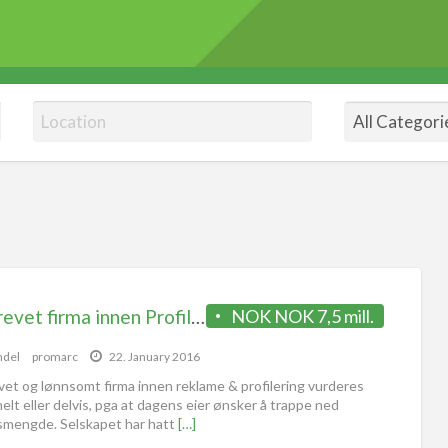
Veldrevet firma innen Profil & Reklame vurderes solgt
NOK NOK 7,5 mill.
ndel
promarc
22. January 2016
vet og lønnsomt firma innen reklame & profilering vurderes
helt eller delvis, pga at dagens eier ønsker å trappe ned
smengde. Selskapet har hatt
[…]