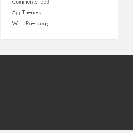
Comments feed
AppThemes
WordPress.org