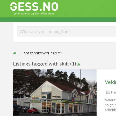
Gess
Generasjons- og eierskiftesenter
ADS TAGGED WITH "SKILT"
Listings tagged with skilt (1)
Ha
Veldre
solgt, 
arbeid