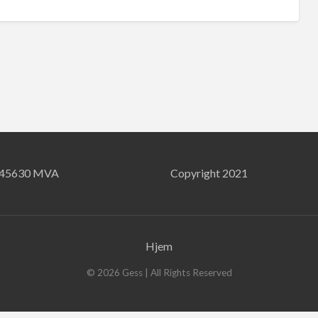
745630 MVA
Copyright 2021
Hjem
©
2026
Gess
| All Rights Reserved