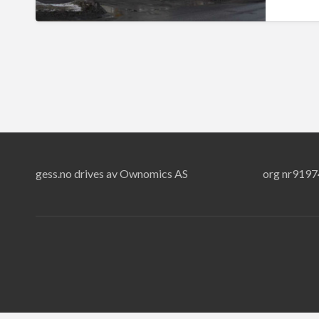
gess.no drives av Ownomics AS
org nr919