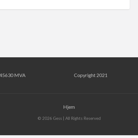
745630 MVA
Copyright 2021
Hjem
©
2026
Gess
| All Rights Reserved