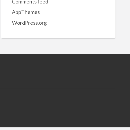
Comments feed
AppThemes
WordPress.org