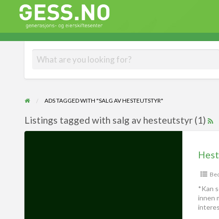
Gess
Generasjons- og eierskiftesenter
ADS TAGGED WITH "SALG AV HESTEUTSTYR"
Listings tagged with salg av hesteutstyr (1)
Hest
Bed
*Kan s
innen m
intere