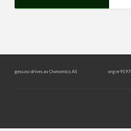
gess.no drives av Ownomics AS
org nr919