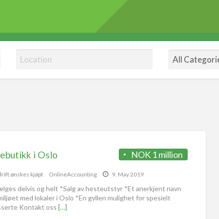
ebutikk i Oslo
NOK 1 million
rift ønskes kjøpt
OnlineAccounting
9. May 2019
elges delvis og helt *Salg av hesteutstyr *Et anerkjent navn
iljøet med lokaler i Oslo *En gyllen mulighet for spesielt
sserte Kontakt oss
[…]