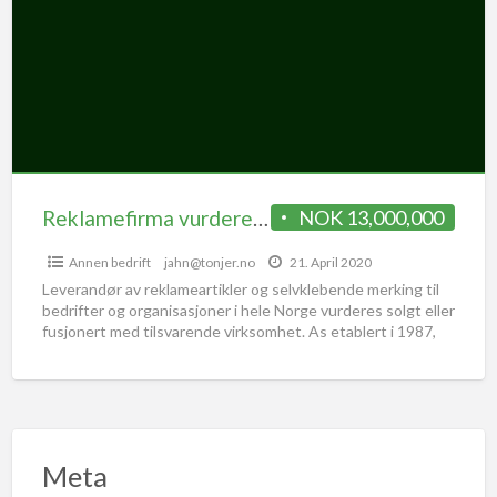
Reklamefirma vurderes solgt
NOK 13,000,000
Annen bedrift
jahn@tonjer.no
21. April 2020
Leverandør av reklameartikler og selvklebende merking til
bedrifter og organisasjoner i hele Norge vurderes solgt eller
fusjonert med tilsvarende virksomhet. As etablert i 1987,
holder
[…]
Meta