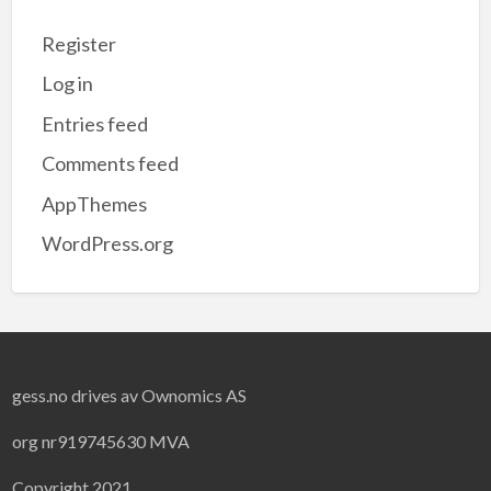
Register
Log in
Entries feed
Comments feed
AppThemes
WordPress.org
gess.no drives av Ownomics AS
org nr919745630 MVA
Copyright 2021