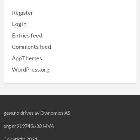
Register
Log in
Entries feed
Comments feed
AppThemes
WordPress.org
gess.no drives av Ownomics AS
org nr919745630 MVA
Copyright 2021