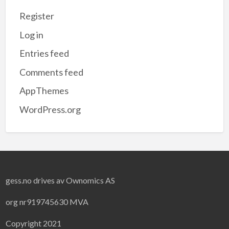
Register
Log in
Entries feed
Comments feed
AppThemes
WordPress.org
gess.no drives av Ownomics AS
org nr919745630 MVA
Copyright 2021