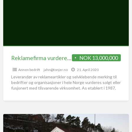
Reklamefirma vurderes solgt
NOK 13,000,000
Annen bedrift
jahn@tonjer.no
21. April 2020
Leverandør av reklameartikler og selvklebende merking til
bedrifter og organisasjoner i hele Norge vurderes solgt eller
fusjonert med tilsvarende virksomhet. As etablert i 1987,
holder
[…]