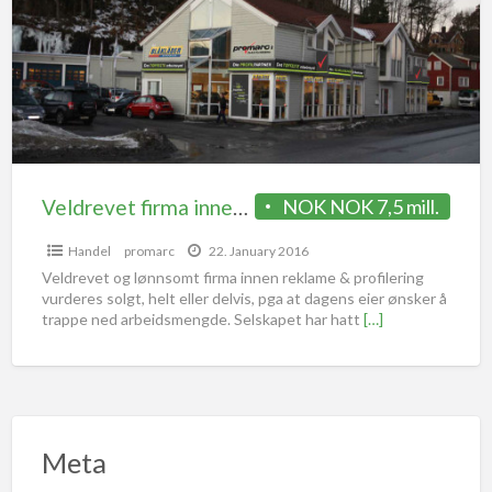
Veldrevet firma innen Profil & Reklame vurderes solgt
NOK NOK 7,5 mill.
Handel
promarc
22. January 2016
Veldrevet og lønnsomt firma innen reklame & profilering
vurderes solgt, helt eller delvis, pga at dagens eier ønsker å
trappe ned arbeidsmengde. Selskapet har hatt
[…]
Meta