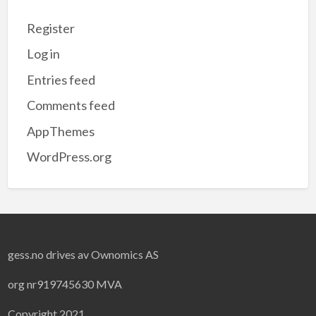
Register
Log in
Entries feed
Comments feed
AppThemes
WordPress.org
gess.no drives av Ownomics AS
org nr919745630 MVA
Copyright 2021