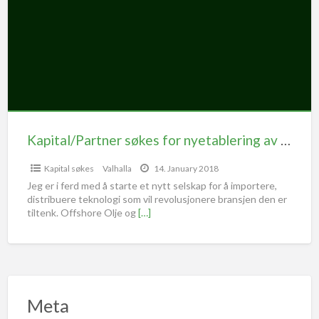
Kapital/Partner søkes for nyetablering av import for ny teknologi
Kapital søkes
Valhalla
14. January 2018
Jeg er i ferd med å starte et nytt selskap for å importere,
distribuere teknologi som vil revolusjonere bransjen den er
tiltenk. Offshore Olje og
[…]
Meta