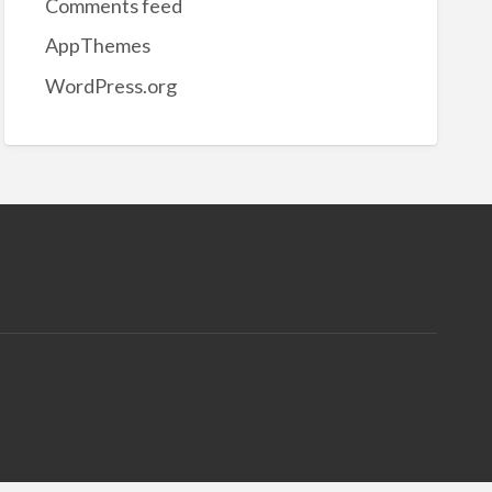
Comments feed
AppThemes
WordPress.org