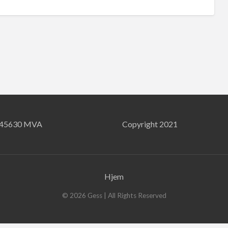
745630 MVA
Copyright 2021
Hjem
©
2026
Gess
| All Rights Reserved