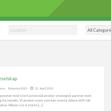
eselskap
vice
Betanien2020
22. April 2020
peratør med stort potensial ønsker strategisk partner med
g fra reiseliv. Vi ønsker noen som kan overta videre drift når
irus tillater oss å starte
[…]