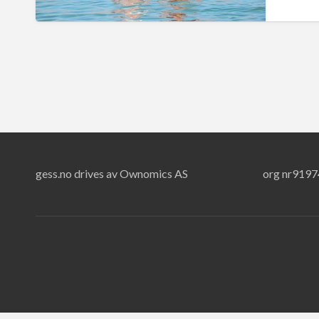
gess.no drives av Ownomics AS
org nr919