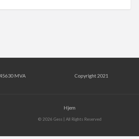
745630 MVA
Copyright 2021
Hjem
©
2026
Gess
| All Rights Reserved