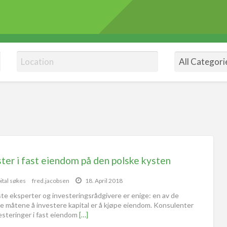
ter i fast eiendom på den polske kysten
ital søkes
fred.jacobsen
18. April 2018
ste eksperter og investeringsrådgivere er enige: en av de
te måtene å investere kapital er å kjøpe eiendom. Konsulenter
vesteringer i fast eiendom
[…]