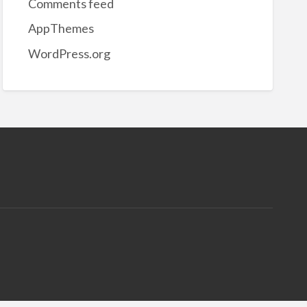
Comments feed
AppThemes
WordPress.org