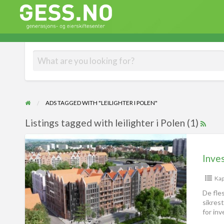
Gess
Generasjons- og eierskiftesenter
ADS TAGGED WITH "LEILIGHTER I POLEN"
Listings tagged with leilighter i Polen (1)
Inves
Kap
De fle
sikres
for in