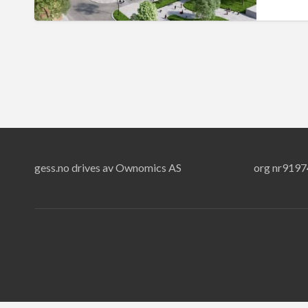
gess.no drives av Ownomics AS
org nr919