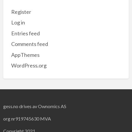
Register
Log in
Entries feed
Comments feed
AppThemes
WordPress.org
gess.no drives av Ownomics AS
org nr919745630 MVA
Copyright 2021