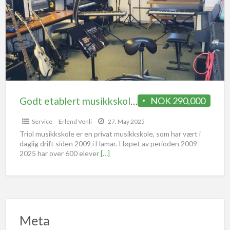
Godt etablert musikkskole i Hamar til salgs | Unik mulighet for en musiker! | Vårt slagord: -Eleven er sjefen!
NOK 290,000
Service
Erlend Venli
27. May 2025
Triol musikkskole er en privat musikkskole, som har vært i
daglig drift siden 2009 i Hamar. I løpet av perioden 2009-
2025 har over 600 elever
[…]
Meta