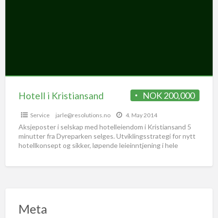
Hotell i Kristiansand
NOK 200,000
Service
jarle@resolutions.no
4. May 2014
Aksjeposter i selskap med hotelleiendom i Kristiansand 5
minutter fra Dyreparken selges. Utviklingsstrategi for nytt
hotellkonsept og sikker, løpende leieinntjening i hele
perioden (garantert leie
[…]
Meta