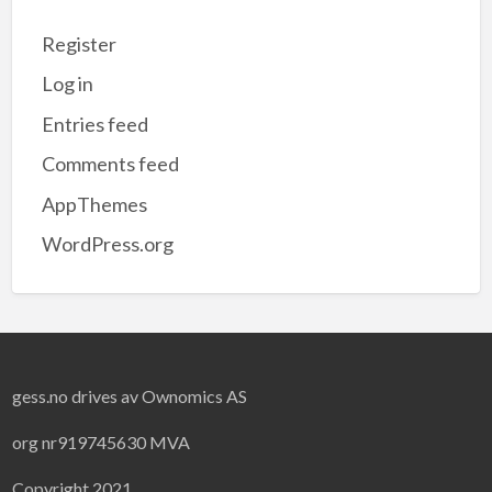
Register
Log in
Entries feed
Comments feed
AppThemes
WordPress.org
gess.no drives av Ownomics AS
org nr919745630 MVA
Copyright 2021