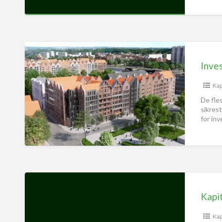
Inves
Kap
De fle
sikres
for in
Kap