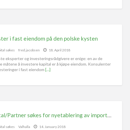
ter i fast eiendom på den polske kysten
ital søkes
fred.jacobsen
18. April 2018
ste eksperter og investeringsrådgivere er enige: en av de
te måtene å investere kapital er å kjøpe eiendom. Konsulenter
vesteringer i fast eiendom
[…]
Kapital/Partner søkes for nyetablering av import for ny teknologi
ital søkes
Valhalla
14. January 2018