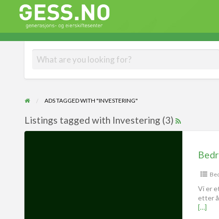
Gess
Generasjons- og eierskiftesenter
ADS TAGGED WITH "INVESTERING"
Listings tagged with Investering (3)
Bedr
Bed
Vi er e
etter å
[…]