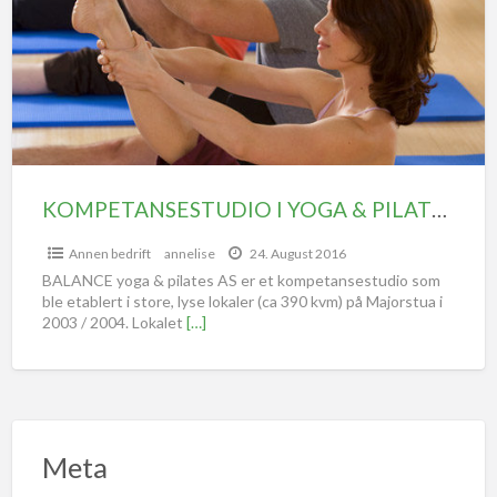
KOMPETANSESTUDIO I YOGA & PILATES, OSLO VEST SØKER VEKSTPARTNER EVT NY EIER
Annen bedrift
annelise
24. August 2016
BALANCE yoga & pilates AS er et kompetansestudio som
ble etablert i store, lyse lokaler (ca 390 kvm) på Majorstua i
2003 / 2004. Lokalet
[…]
Meta