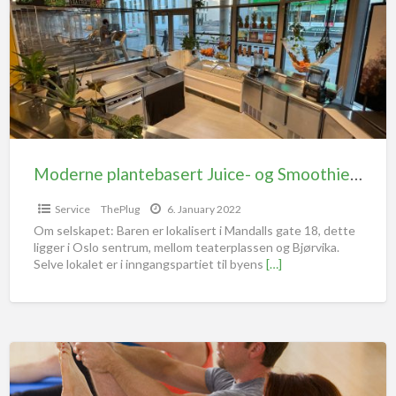
Moderne plantebasert Juice- og SmoothieBar. Lokalisert midt i Oslo Sentrum, til salg (også mulighet for å leie)
Service
ThePlug
6. January 2022
Om selskapet: Baren er lokalisert i Mandalls gate 18, dette
ligger i Oslo sentrum, mellom teaterplassen og Bjørvika.
Selve lokalet er i inngangspartiet til byens
[…]