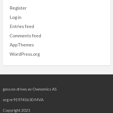
Register
Log in
Entries feed
Comments feed
AppThemes
WordPress.org
gess.no drives av Ownomics AS
org nr919745630 MVA
Copyright 2021