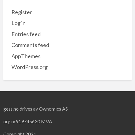
Register
Log in
Entries feed
Comments feed
AppThemes
WordPress.org
gess.no drives av Ownomics AS
org nr919745630 MVA
Copyright 2021