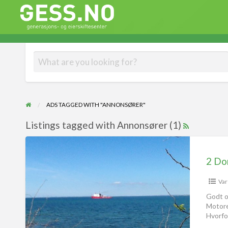
Gess
Generasjons- og eierskiftesenter
ADS TAGGED WITH "ANNONSØRER"
Listings tagged with Annonsører (1)
2 Do
Var
Godt o
Motorer
Hvorfo