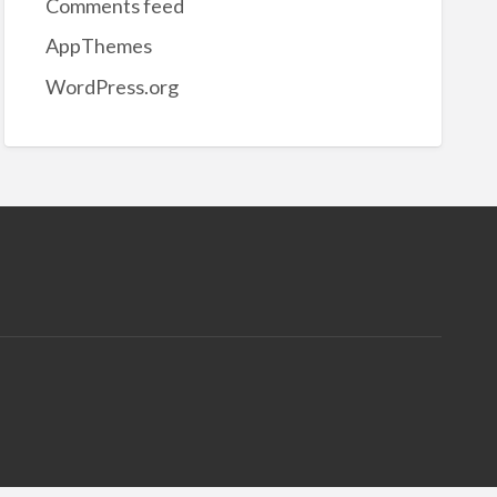
Comments feed
AppThemes
WordPress.org