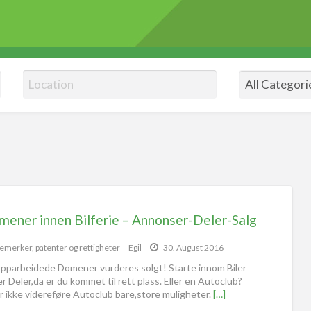
mener innen Bilferie – Annonser-Deler-Salg
emerker, patenter og rettigheter
Egil
30. August 2016
pparbeidede Domener vurderes solgt! Starte innom Biler
 Deler,da er du kommet til rett plass. Eller en Autoclub?
r ikke videreføre Autoclub bare,store muligheter.
[…]