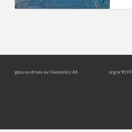
gess.no drives av Ownomics AS
org nr919