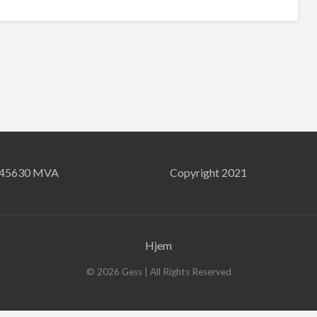
745630 MVA
Copyright 2021
Hjem
©
2026
Gess
| All Rights Reserved