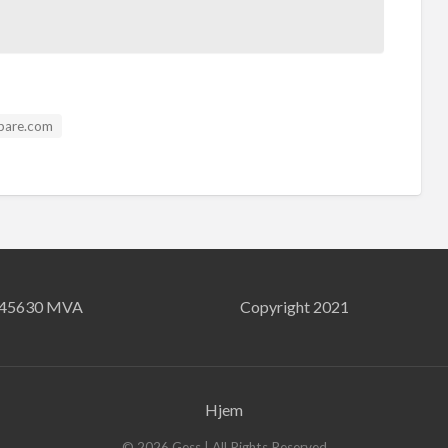
pare.com
745630 MVA
Copyright 2021
Hjem
©
2026
Gess
| All Rights Reserved