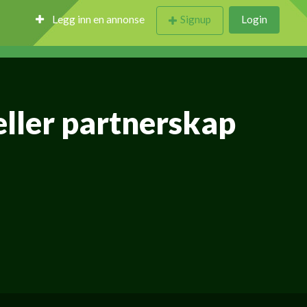
Legg inn en annonse
Signup
Login
eller partnerskap