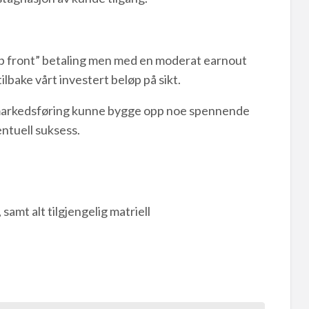
up front” betaling men med en moderat earnout
tilbake vårt investert beløp på sikt.
 markedsføring kunne bygge opp noe spennende
entuell suksess.
mt alt tilgjengelig matriell