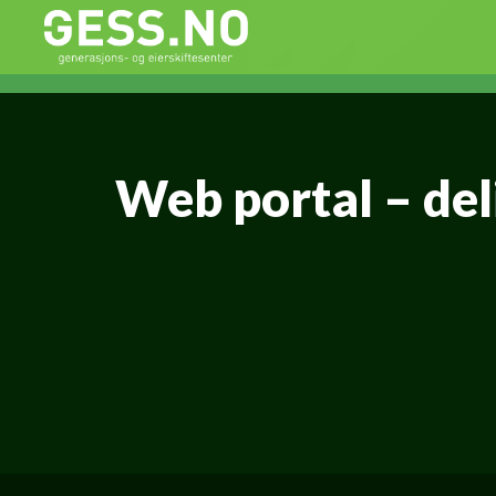
Gess
Generasjons- og eierskiftesenter
Web portal – del