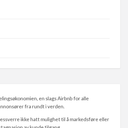
elingsøkonomien, en slags Airbnb for alle
annonsører fra rundt i verden.
dessverre ikke hatt mulighet til å markedsføre eller
 stagnasjon av kunde tilgang.