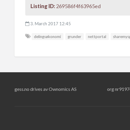
Listing ID:
269586f4f63965ed
3. March 2017 12:45
delingsøkonomi
grunder
nettportal
sharemys
gess.no drives av Ownomics AS
org nr919