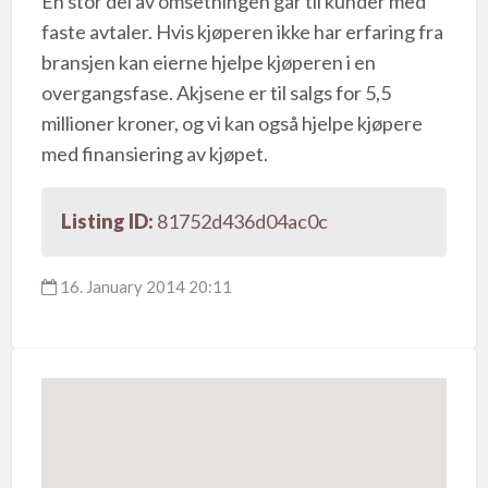
En stor del av omsetningen går til kunder med
faste avtaler. Hvis kjøperen ikke har erfaring fra
bransjen kan eierne hjelpe kjøperen i en
overgangsfase. Akjsene er til salgs for 5,5
millioner kroner, og vi kan også hjelpe kjøpere
med finansiering av kjøpet.
Listing ID:
81752d436d04ac0c
16. January 2014 20:11