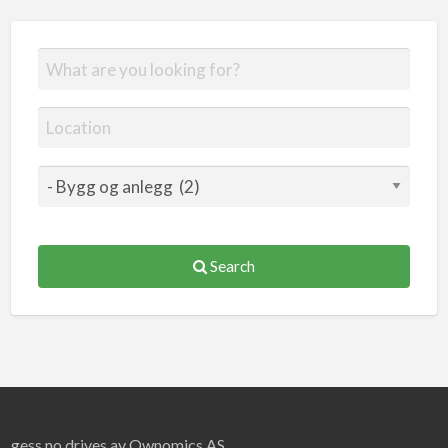
Search
gess.no drives av Ownomics AS