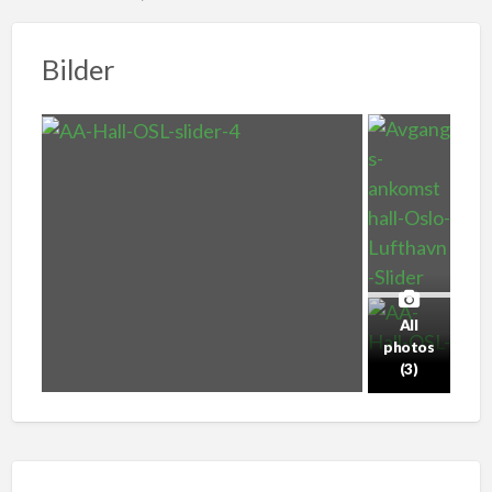
Bilder
All
photos
(3)