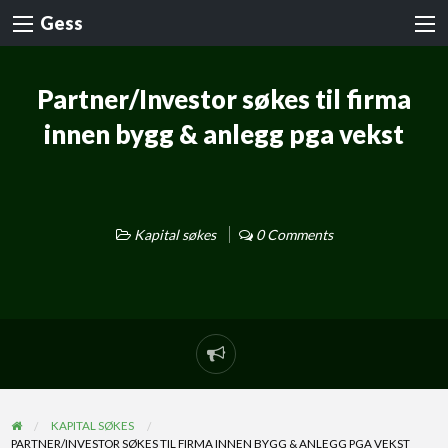
Gess
Partner/Investor søkes til firma
innen bygg & anlegg pga vekst
Kapital søkes
0 Comments
KAPITAL SØKES
PARTNER/INVESTOR SØKES TIL FIRMA INNEN BYGG & ANLEGG PGA VEKST