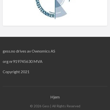
gess.no drives av Ownomics AS
org nr919745630 MVA
Copyright 2021
Hjem
©
2026
Gess
| All Rights Reserved