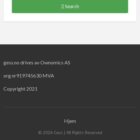
Search
gess.no drives av Ownomics AS
org nr919745630 MVA
Copyright 2021
Hjem
©
2026
Gess
| All Rights Reserved