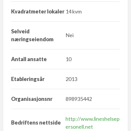
Kvadratmeter lokaler
14 kvm
Selveid
Nei
næringseiendom
Antall ansatte
10
Etableringsår
2013
Organisasjonsnr
898935442
http://www.lineshelsep
Bedriftens nettside
ersonell.net