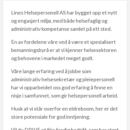
Lines Helsepersonell AS har bygget opp et nytt
og engasjert miljø, med både helsefaglig og
administrativ kompetanse samlet på ett sted.
En av fordelene våre ved å være et spesialisert
bemanningsbyrå er at vi kjenner helsesektoren
og behovene i markedet meget godt.
Våre lange erfaring ved å jobbe som
administrativ helsesekretær og pleiepersonell
har vi opparbeidet oss god erfaring å finne en
nisje i samfunnet, som gir helsepersonell arbeid.
Husk at vi står overfor en eldreboom, her er det
store potensiale for god inntjening.
Vil du DRIVE et fiks ferdig bedrift, som har stort