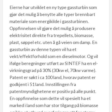
Eierne har utviklet en ny type gassturbin som
gjør det mulig å benytte alle typer brennbart
materiale som energikilde i gassturbinen.
Oppfinnelsen vil gjøre det mulig å produsere
elektrisitet direkte fra trepellets, biomasse,
plast, søppel etc. uten å gå veien om damp. En
gassturbin av denne typen vil ha et
vekt/effektforhold som en dieselmotor. Og vil
ifølge beregninger utført av SINTEF ha en el-
virkningsgrad på 30% (30kw el, 70kw varme).
Patent er søkt i ca 100 land, hvorav patent er
godkjent i 51 land. Innstillingen fra
patentmyndighetene er positiv på alle punkt.
En oppfinnelse som dette vil spesielt ha et
marked i land som har stor tilgang på biomasse