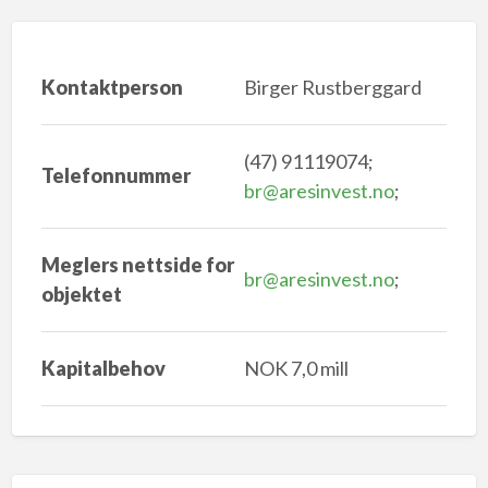
Kontaktperson
Birger Rustberggard
(47) 91119074;
Telefonnummer
br@aresinvest.no
;
Meglers nettside for
br@aresinvest.no
;
objektet
Kapitalbehov
NOK 7,0 mill